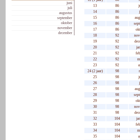
juni
13
86
j
juli
14
86
augustus
15
86
aug
september
oktober
16
86
sep
november
17
86
ok
december
18
92
nov
19
92
dec
20
92
ja
21
92
feb
22
92
m
23
92
a
24 (2 jaar)
98
25
98
j
26
98
27
98
aug
28
98
sep
29
98
ok
30
98
nov
31
98
dec
32
104
ja
33
104
feb
34
104
m
35
104
a