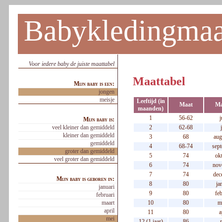
Babykledingmaa
Voor iedere baby de juiste maattabel
Maattabel
Mijn baby is een:
jongen
meisje
Leeftijd (in
Maat
M
maanden)
1
56-62
j
Mijn baby is:
veel kleiner dan gemiddeld
2
62-68
kleiner dan gemiddeld
3
68
aug
gemiddeld
4
68-74
sep
groter dan gemiddeld
5
74
ok
veel groter dan gemiddeld
6
74
nov
7
74
dec
Mijn baby is geboren in:
8
80
ja
januari
9
80
feb
februari
maart
10
80
m
april
11
80
a
mei
12 (1 jaar)
86