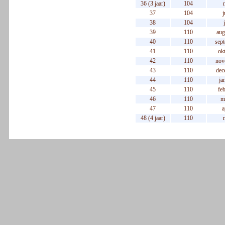
36 (3 jaar)
104
37
104
j
38
104
39
110
aug
40
110
sep
41
110
ok
42
110
nov
43
110
dec
44
110
ja
45
110
feb
46
110
m
47
110
a
48 (4 jaar)
110