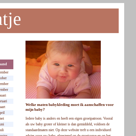
tje
aand
tember
tober
ember
ember
nuari
ruari
Welke maten babykleding moet ik aanschaffen voor
aart
mijn baby?
pril
Iedere baby is anders en heeft een eigen groeipatroon. Vooral
mei
als uw baby groter of kleiner is dan gemiddeld, voldoen de
uni
standaardmaten niet. Op deze website treft u een individueel
juli
advies voor uw baby, afgestemd op de groeicurve en op het
ustus