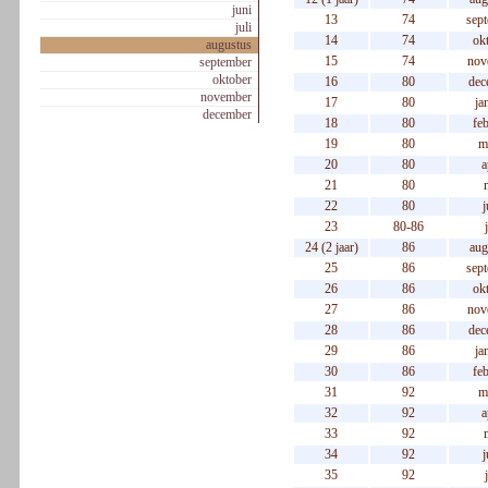
juni
13
74
sep
juli
14
74
ok
augustus
15
74
nov
september
oktober
16
80
dec
november
17
80
ja
december
18
80
feb
19
80
m
20
80
a
21
80
22
80
j
23
80-86
24 (2 jaar)
86
aug
25
86
sep
26
86
ok
27
86
nov
28
86
dec
29
86
ja
30
86
feb
31
92
m
32
92
a
33
92
34
92
j
35
92