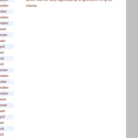
seizoen.
tember
tober
ember
ember
nuari
ruari
aart
pril
mei
uni
juli
ustus
tember
tober
ember
ember
nuari
ruari
aart
pril
mei
uni
juli